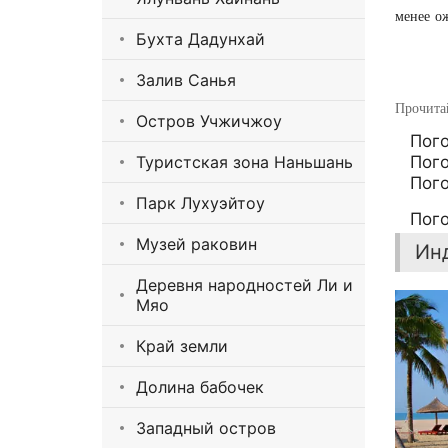
менее
о
Бухта Дадунхай
Залив Санья
Прочитай
Остров Учжичжоу
Пого
Туристская зона Наньшань
Пого
Пог
Парк Лухуэйтоу
Пого
Музей раковин
Ин
Деревня народностей Ли и
Мяо
Край земли
Долина бабочек
Западный остров