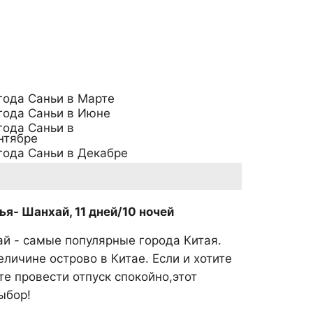
года Саньи в Марте
года Саньи в Июне
года Саньи в
нтябре
года Саньи в Декабре
ья- Шанхай, 11 дней/10 ночей
ай - самые популярные города Китая.
еличине острово в Китае. Если и хотите
ите провести отпуск спокойно,этот
ыбор!