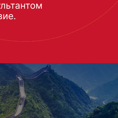
ультантом
вие.