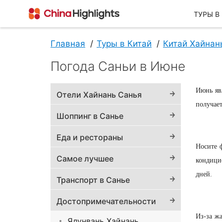
ТУРЫ В
Главная
Туры в Китай
Китай Хайнан
Погода Саньи в Июне
О Нас
Июнь
яв
Отели Хайнань Санья
получае
Шоппинг в Санье
Еда и рестораны
Носите
Самое лучшее
кондици
О China Highlights
дней.
Транспорт в Санье
Достопримечательности
Из-за
жа
Ялунвань Хайнань