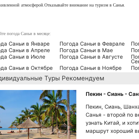
живленной
атмосферой.Отказывайте внимание на туризм в Санья.
те погода Саньи в месяце:
да Саньи в Январе
Погода Саньи в Феврале
По
да Саньи в Апреле
Погода Саньи в Мае
По
ода Саньи в Июле
Погода Саньи в Августе
По
Се
да Саньи в Октябре
Погода Саньи в Ноябре
По
дивидуальные Туры Рекомендуем
Пекин - Сиань - Сан
Пекин, Сиань, Шанх
Санья - второй по в
узнать Китай, и хот
маршрут хороший в