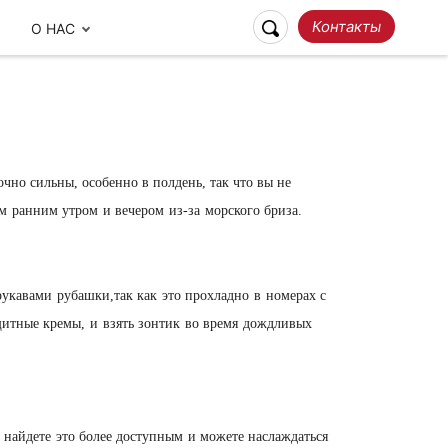
Контакты
О НАС
очно сильны
, особенно в полдень, так что вы не
м
ранним утром
и вечером
из-за
морского бриза.
рукавами
рубашки,так как
это прохладно
в
номерах с
Ответственное
итные кремы,
и
взять зонтик
во время
дождливых
Наши отзывы
Путешествие
 найдете
это более доступным
и можете наслаждаться