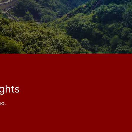
ghts
ью.