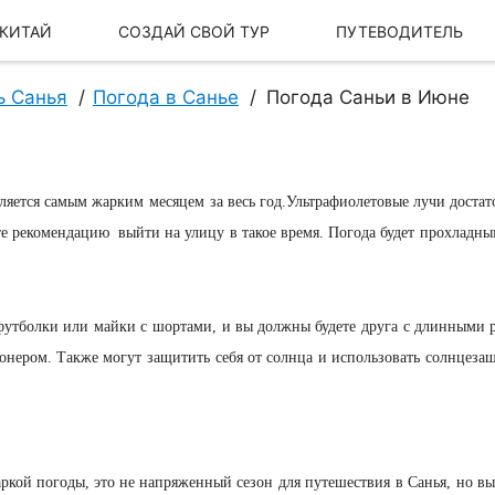
 КИТАЙ
СОЗДАЙ СВОЙ ТУР
ПУТЕВОДИТЕЛЬ
ь Санья
Погода в Санье
Погода Саньи в Июне
ляется самым жарким
месяцем
за весь год
.Ультрафиолетовые лучи
достат
те рекомендацию
выйти
на улицу
в такое время
.
Погода будет
прохладны
футболки или
майки с
шортами,
и вы должны будете
друга
с длинными 
онером
.
Также могут
защитить
себя от солнца
и использовать
солнцезащ
Наша История
Наш бренд
ркой погоды
, это не
напряженный сезон
для путешествия
в Санья,
но вы