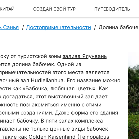
 КИТАЙ
СОЗДАЙ СВОЙ ТУР
ПУТЕВОДИТЕЛЬ
ь Санья
Достопримечательности
Долина бабоче
току от туристской зоны
залива Ялунвань
ится долина бабочек. Одной из
примечательностей этого места является
вочный зал Hudielianhua. Его название можно
ести как «Бабочка, любящая цветы». Как
 догадаться, этот выставочный зал дает
жность познакомиться именно с этими
Наша История
Наш бренд
асными созданиями. Даже форма его здания
инает бабочку. В пяти залах комплекса
тавлены не только ценные виды бабочек
 такие как Golden Kaiserihind (Teinopalpus