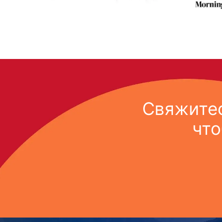
Свяжитес
что