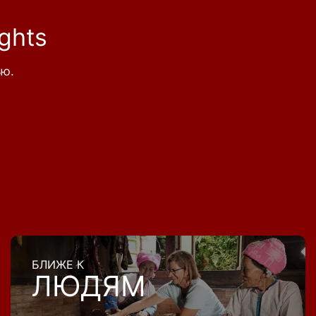
ghts
ью.
БЛИЖЕ К
ЛЮДЯМ