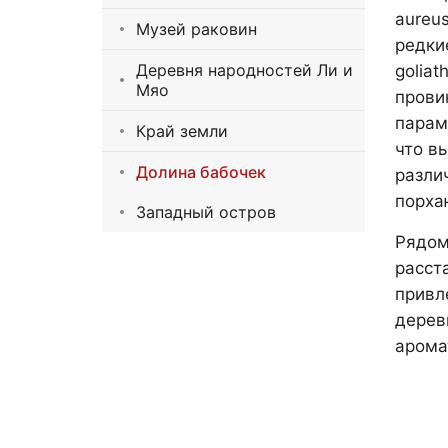
aureus
Музей раковин
редкие
Деревня народностей Ли и
goliat
Мяо
прови
парами
Край земли
что в
Долина бабочек
разли
порха
Западный остров
Рядом
расст
привл
дерев
арома