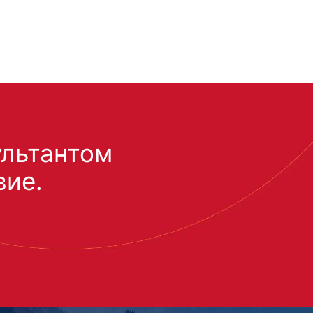
ультантом
вие.