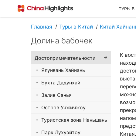
ТУРЫ В
Главная
Туры в Китай
Китай Хайнан
Долина бабочек
О Нас
К вос
Достопримечательности
наход
Ялунвань Хайнань
досто
выста
Бухта Дадунхай
перев
можно
Залив Санья
возмо
О China Highlights
Остров Учжичжоу
прекр
напом
Туристская зона Наньшань
предс
Парк Лухуэйтоу
Китая,