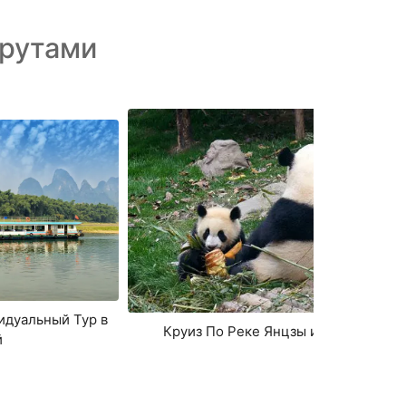
рутами
идуальный Тур в
Круиз По Реке Янцзы и Панды
й