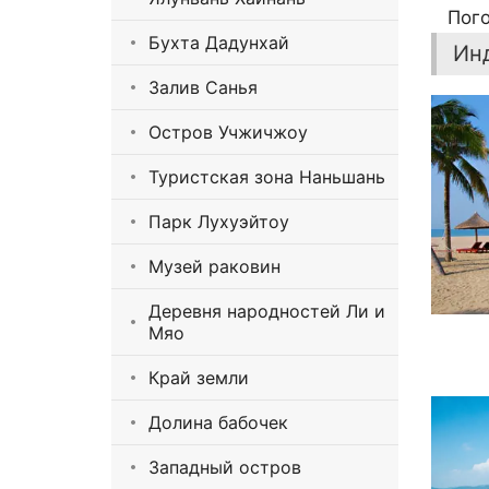
Пого
Бухта Дадунхай
Ин
Залив Санья
Остров Учжичжоу
Туристская зона Наньшань
Парк Лухуэйтоу
Музей раковин
Деревня народностей Ли и
Мяо
Край земли
Долина бабочек
Западный остров