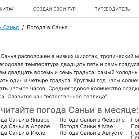
 КИТАЙ
СОЗДАЙ СВОЙ ТУР
ПУТЕВОДИТЕЛЬ
ь Санья
Погода в Санье
 Санья расположен в низких широтах, тропический 
егодовая температура двадцать пять и семь градуса
ем двадцать восемь и семь градуса; самый холодный
ать один и четыре градуса. Круглый год часы солне
ать четыре часов. Среднегодовое количество осадко
са. Славится как "естественная теплица".
Наша История
Наш бренд
читайте погода Саньи в месяце:
да Саньи в Январе
Погода Саньи в Феврале
По
да Саньи в Апреле
Погода Саньи в Мае
По
ода Саньи в Июле
Погода Саньи в Августе
По
Се