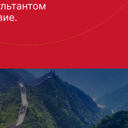
ультантом
вие.