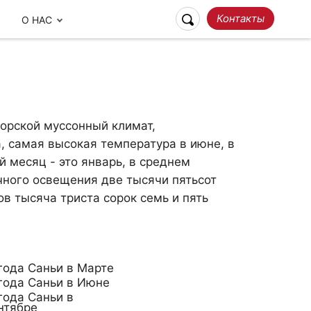
Контакты
О НАС
морской муссонный климат,
, самая высокая температура в июне, в
 месяц - это январь, в среднем
чного освещения две тысячи пятьсот
в тысяча триста сорок семь и пять
Ответственное
Наши отзывы
Путешествие
года Саньи в Марте
года Саньи в Июне
года Саньи в
нтябре