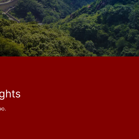
ghts
ью.