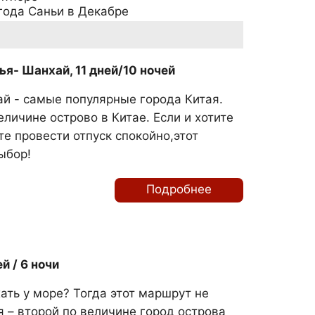
года Саньи в Декабре
ья- Шанхай, 11 дней/10 ночей
ай - самые популярные города Китая.
еличине острово в Китае. Если и хотите
ите провести отпуск спокойно,этот
ыбор!
Подробнее
й / 6 ночи
ать у море? Тогда этот маршрут не
я – второй по величине город острова