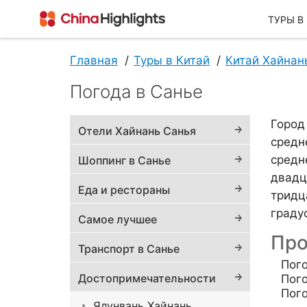
ТУРЫ В
Главная
Туры в Китай
Китай Хайнан
Погода в Санье
О Нас
Город
Отели Хайнань Санья
средн
средн
Шоппинг в Санье
двадц
Еда и рестораны
тридц
граду
Самое лучшее
О China Highlights
Про
Транспорт в Санье
Пого
Достопримечательности
Пого
Пог
Ялунвань Хайнань