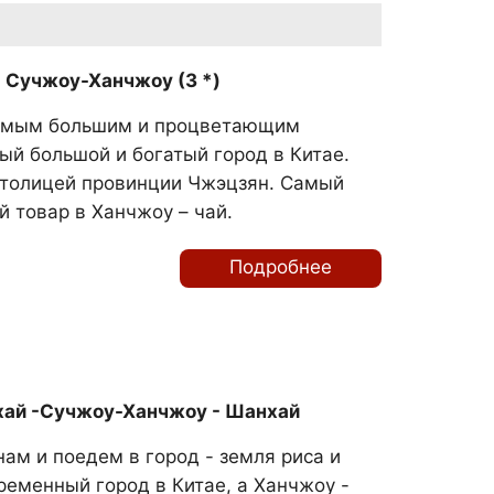
 Сучжоу-Ханчжоу (3 *)
амым большим и процветающим
ый большой и богатый город в Китае.
столицей провинции Чжэцзян. Самый
 товар в Ханчжоу – чай.
Подробнее
хай -Сучжоу-Ханчжоу - Шанхай
ам и поедем в город - земля риса и
ременный город в Китае, а Ханчжоу -