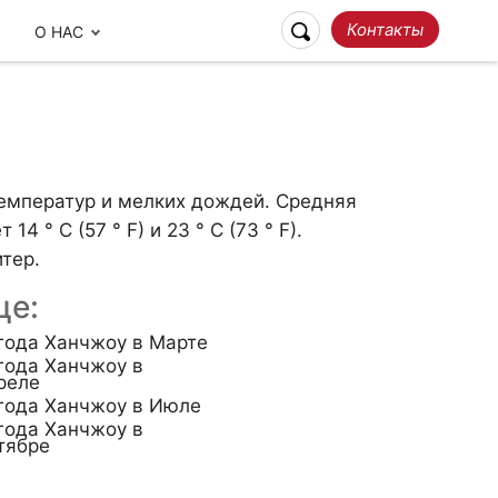
Контакты
О НАС
емператур и мелких дождей. Средняя
 ° C (57 ° F) и 23 ° C (73 ° F).
тер.
це:
года Ханчжоу в Марте
Ответственное
года Ханчжоу в
реле
Наши отзывы
Путешествие
года Ханчжоу в Июле
года Ханчжоу в
тябре