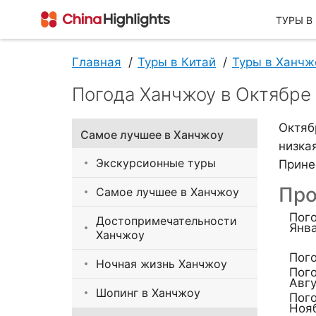
ТУРЫ В
Главная
Туры в Китай
Туры в Ханчж
Погода Ханчжоу в Октябре
О Нас
Октяб
Самое лучшее в Ханчжоу
низкая
Экскурсионные туры
Прине
Про
Самое лучшее в Ханчжоу
Пог
Достопримечательности
Янв
Ханчжоу
О China Highlights
Пог
Ночная жизнь Ханчжоу
Пог
Авгу
Шопинг в Ханчжоу
Пог
Ноя