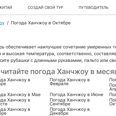
 КИТАЙ
СОЗДАЙ СВОЙ ТУР
ПУТЕВОДИТЕЛЬ
оу
Погода Ханчжоу в Октябре
рь обеспечивает наилучшее сочетание умеренных т
 и высокая температура, соответственно, составляет 14
сите рубашки с длинными рукавамии, пальто или сви
читайте погода Ханчжоу в меся
ода Ханчжоу в
Погода Ханчжоу в
По
аре
Феврале
По
Наша История
Наш бренд
Ап
ода Ханчжоу в Мае
Погода Ханчжоу в Июне
По
ода Ханчжоу в
Погода Ханчжоу в
По
сте
Сентябре
Ок
ода Ханчжоу в
Погода Ханчжоу в
бре
Декабре