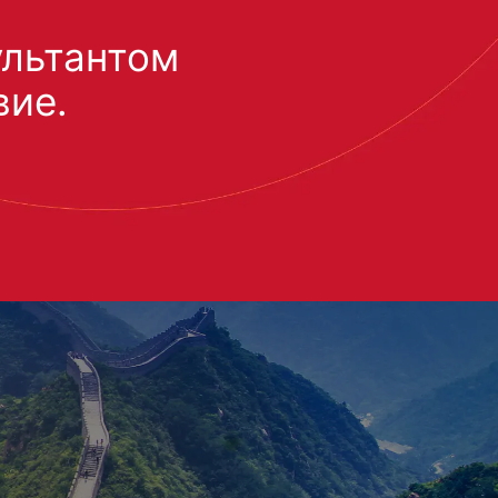
ультантом
вие.