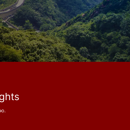
ghts
ью.