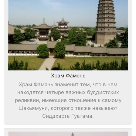
Храм Фамэнь
Храм Фамэнь знаменит тем, что в нем
находятся четыре важных буддистских
реликвии, имеющие отношение к самому
Шакьямуни, которого также называют
Сиддхарта Гуатама.