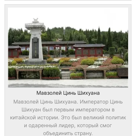
Мавзолей Цинь Шихуана
Мавзолей Цинь Шихуана. Император Цинь
Шихуан был первым императором в
китайской истории. Это был великий политик
и одаренный лидер, который смог
объединить страну.