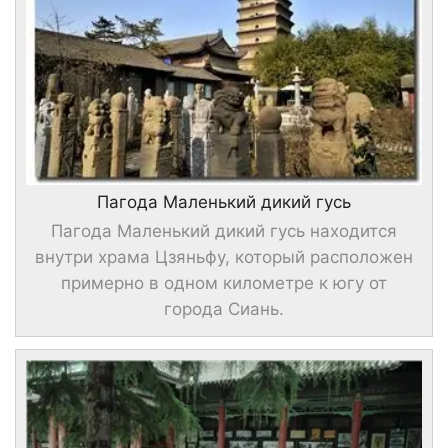
Пагода Маленький дикий гусь
Пагода Маленький дикий гусь находится
внутри храма Цзяньфу, который расположен
примерно в одном километре к югу от
города Сиань.