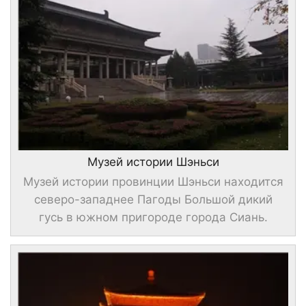
Музей истории Шэньси
Музей истории провинции Шэньси находится
северо-западнее Пагоды Большой дикий
гусь в южном пригороде города Сиань.