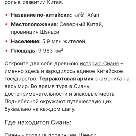
роль в развитии Китая.
Название по-китайски:
: 西安, Xī'ān
Местоположение:
Северный Китай,
провинция Шэньси
Население:
5.9 млн жителей
Площадь:
9 983 км²
Откройте для себя древнюю
историю Сианя
–
именно здесь и зародилось единое Китайское
государство.
Терракотовая армия
знаменита на
весь мир. Во время тура в Сиань,
достопримечательности и знаковые места
Поднебесной окружают путешествующих
буквально на каждом шагу.
Где находится Сиань:
Сиань – столица провинции Шэньси,