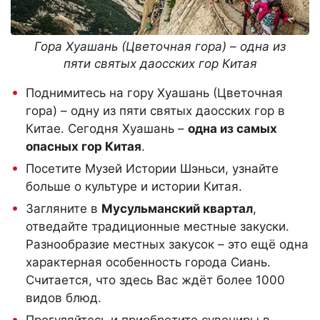
Гора Хуашань (Цветочная гора) – одна из
пяти святых даосских гор Китая
Поднимитесь на
гору Хуашань (Цветочная
гора)
– одну из пяти святых даосских гор в
Китае. Сегодня Хуашань –
одна из самых
опасных гор Китая
.
Посетите
Музей Истории Шэньси
, узнайте
больше о культуре и истории Китая.
Загляните в
Мусульманский квартал
,
отведайте
традиционные местные закуски
.
Разнообразие местных закусок – это ещё одна
характерная особенность города Сиань.
Считается, что здесь Вас ждёт более 1000
видов блюд.
Прогуляйтесь и приобретите сувениры в