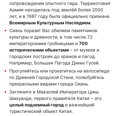
сопровождении опытного гида.
Терракотовая
Армия
находилась под землёй более 2000
лет, и в 1987 году была официально признана
Всемирным Культурным Наследием
.
Сиань поразит Вас обилием памятников
культуры и древности, в том числе 72
императорскими гробницами и
700
историческими объектами
– от музеев и
городских построек до храмов и пагод.
Например,
Большая Пагода Диких Гусей
.
Прогуляйтесь или прокатитесь на велосипеде
по
Древней Городской Стене
, полюбуйтесь
прекрасными видами города Сиань.
Загляните в
Мавзолей Императора Цинь
Шихуанди
, первого правителя Китая – это
целый подземный город
и важнейший
туристический объект Китая.