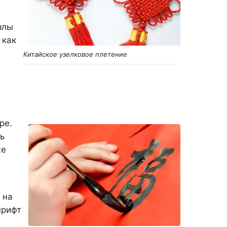
злы
 как
Китайское узелковое плетение
ре.
ь
же
 на
шрифт