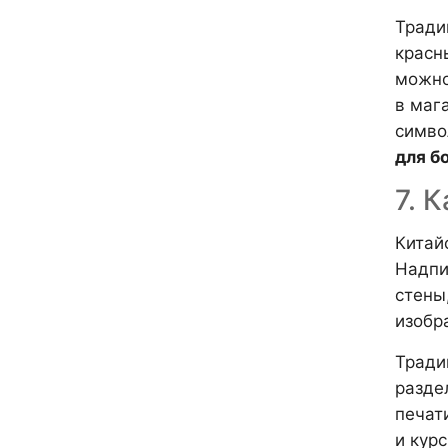
Тради
красн
можно
в мага
симво
для б
7. 
Китай
Надпи
стены
изобр
Тради
разде
печат
и кур