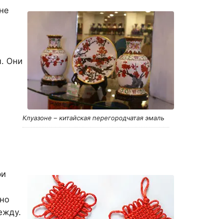
не
. Они
Клуазоне – китайская перегородчатая эмаль
ри
но
ежду.