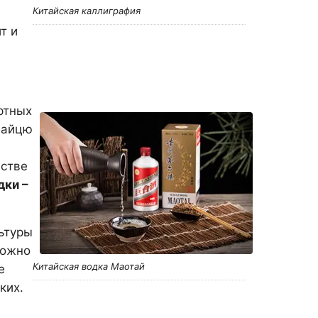
Китайская каллиграфия
т и
ртных
байцю
естве
дки –
ьтуры
можно
Китайская водка Маотай
е
ких.