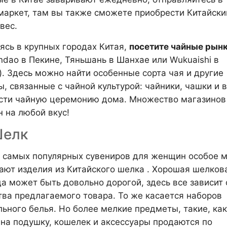
маркет, там вы также сможете приобрести Китайски
вес.
ясь в крупных городах Китая,
посетите чайные рын
andao в Пекине, Тяньшань в Шанхае или Wukuaishi в
). Здесь можно найти особенные сорта чая и другие
ы, связанные с чайной культурой: чайники, чашки и 
сти чайную церемонию дома. Множество магазинов 
н на любой вкус!
Шелк
 самых популярных сувениров для женщин особое м
ают изделия из Китайского шелка . Хорошая шелков
а может быть довольно дорогой, здесь все зависит 
тва предлагаемого товара. То же касается наборов
льного белья. Но более мелкие предметы, такие, как
 на подушку, кошелек и аксессуары продаются по