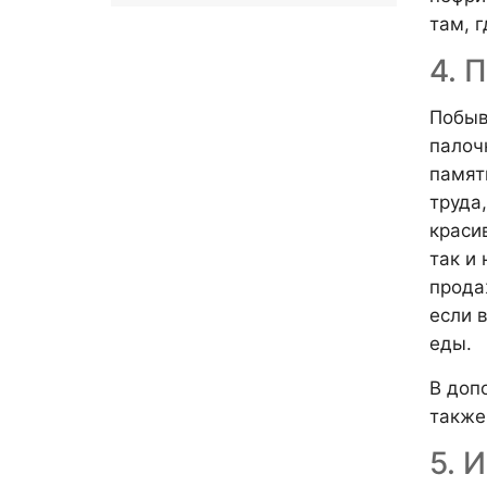
там, 
4. 
Побыв
палоч
памя
труда
краси
так и
прода
если 
еды.
В доп
также
5. 