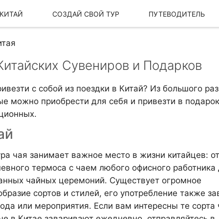
 КИТАЙ
СОЗДАЙ СВОЙ ТУР
ПУТЕВОДИТЕЛЬ
итая
 Китайских Сувениров и Подарков
ривезти с собой из поездки в Китай? Из большого ра
ые можно приобрести для себя и привезти в подарок
ционных.
ай
ура чая занимает важное место в жизни китайцев: о
евного термоса с чаем любого офисного работника 
Наша История
Наш бренд
анных чайных церемоний. Существует огромное
образие сортов и стилей, его употребление также за
вода или мероприятия. Если вам интересны те сорта 
ые в Китае заваривают ежедневно, отправляйтесь в