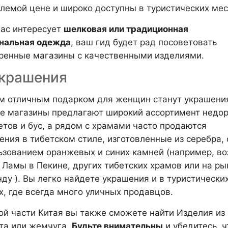
лемой цене и широко доступны в туристических мес
вас интересует
шелковая или традиционная
нальная одежда
, ваш гид будет рад посоветовать
ренные магазины с качественными изделиями.
Украшения
м отличным подарком для женщин станут украшени
е магазины предлагают широкий ассортимент недор
етов и бус, а рядом с храмами часто продаются
ения в тибетском стиле, изготовленные из серебра, 
ьзованием оранжевых и синих камней (например, во
 Ламы в Пекине, других тибетских храмов или на ры
нду ). Вы легко найдете украшения и в туристически
х, где всегда много уличных продавцов.
ой части Китая вы также сможете найти Изделия из
та или жемчуга.
Будьте внимательны
и убедитесь, ч