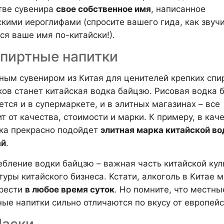
тве сувенира
свое собственное имя
, написанное
скими иероглифами (спросите вашего гида, как звучи
ся ваше имя по-китайски!).
Cпиртные напитки
ным сувениром из Китая для ценителей крепких спи
ков станет китайская водка байцзю. Рисовая водка 
ется и в супермаркете, и в элитных магазинах – все
т от качества, стоимости и марки. К примеру, в кач
ка прекрасно подойдет
элитная марка китайской во
ай
.
ебление водки байцзю – важная часть китайской кул
ьтуры китайского бизнеса. Кстати, алкоголь в Китае 
рести
в любое время суток
. Но помните, что местны
ные напитки сильно отличаются по вкусу от европейс