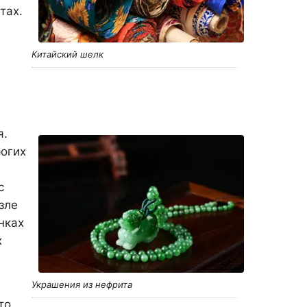
тах.
Китайский шелк
я.
огих
с
зле
нках
х
Украшения из нефрита
то