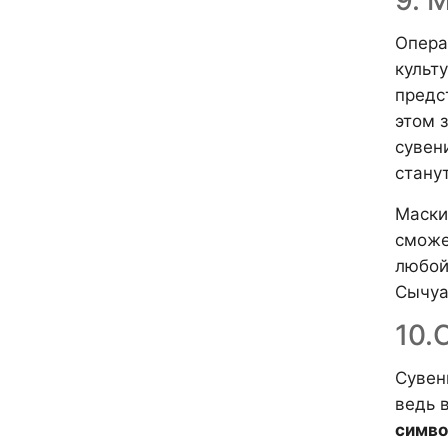
9. 
Опера
культ
предс
этом 
сувен
стану
Маски
сможе
любой
Сычуа
10.
Сувен
ведь 
симво