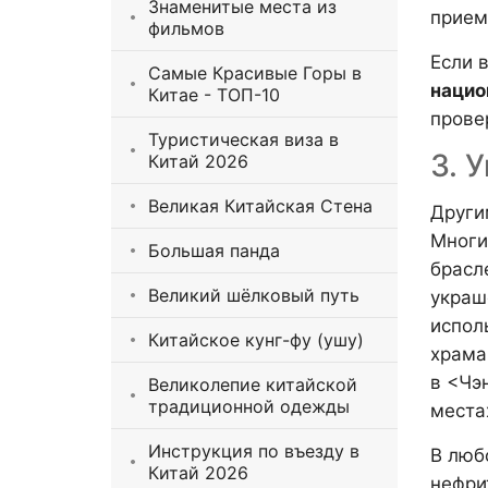
Знаменитые места из
прием
фильмов
Если 
Самые Красивые Горы в
нацио
Китае - ТОП-10
прове
Туристическая виза в
3. 
Китай 2026
Великая Китайская Стена
Други
Многи
Большая панда
брасл
Великий шёлковый путь
украш
испол
Китайское кунг-фу (ушу)
храма
в <Чэ
Великолепие китайской
традиционной одежды
места
Инструкция по въезду в
В люб
Китай 2026
нефри