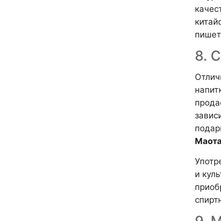
качес
китай
пишет
8. 
Отлич
напит
прода
зависи
подар
Маот
Употр
и кул
приоб
спирт