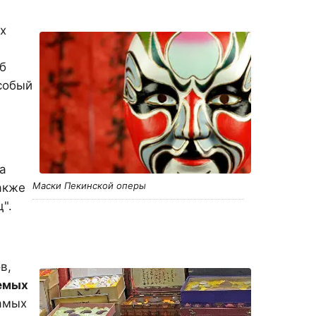
х
б
собый
а
Маски Пекинской оперы
акже
".
в,
аемых
амых