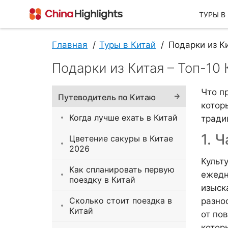
ТУРЫ В
Главная
Туры в Китай
Подарки из К
Подарки из Китая – Топ-10
О Нас
Что п
Путеводитель по Китаю
котор
Когда лучше ехать в Китай
тради
1. Ч
Цветение сакуры в Китае
2026
Культ
Как спланировать первую
ежедн
О China Highlights
поездку в Китай
изыск
Сколько стоит поездка в
разно
Китай
от по
котор