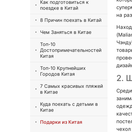
Как подготовиться к
супер
поездке в Китай
на раз
8 Причин поехать в Китай
Наход
Чем Заняться в Китае
(Mali
Чэнду
Топ-10
Достопримечательностей
товар
Китая
прове
дизай
Топ-10 Крупнейших
Городов Китая
2. 
7 Самых красивых пляжей
Среди
в Китае
заним
Куда поехать с детьми в
одежд
Китае
качес
посте
Подарки из Китая
чехол