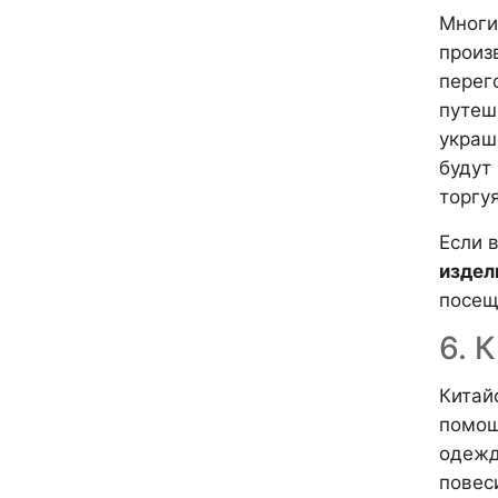
Многи
произ
перег
путеш
украш
будут 
торгуя
Если 
издел
посещ
6. 
Китай
помощ
одежд
повес