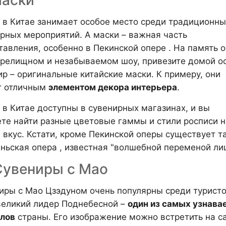
Маски
 в Китае занимает особое место среди традиционны
урных мероприятий. А маски – важная часть
тавления, особенно в Пекинской опере . На память о
зрелищном и незабываемом шоу, привезите домой о
ир – оригинальные китайские маски. К примеру, они
т отличным
элементом декора интерьера
.
 в Китае доступны в сувенирных магазинах, и вы
те найти разные цветовые гаммы и стили росписи н
 вкус. Кстати, кроме Пекинской оперы существует т
ньская опера , известная "волшебной переменой лиц
Сувениры с Мао
иры с Мао Цзэдуном очень популярны среди туристо
великий лидер Поднебесной –
один из самых узнав
лов
страны. Его изображение можно встретить на с