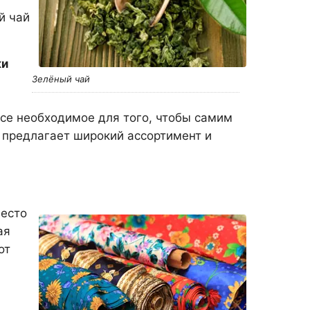
й чай
ки
Зелёный чай
все необходимое для того, чтобы самим
предлагает широкий ассортимент и
есто
ая
от