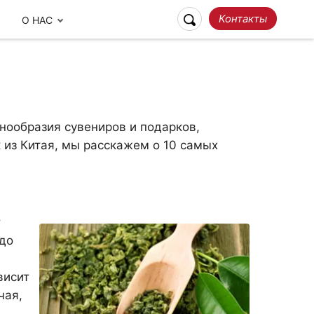
Контакты
О НАС
знообразия сувениров и подарков,
 из Китая, мы расскажем о 10 самых
т
Ответственное
до
Наши отзывы
Путешествие
висит
чая,