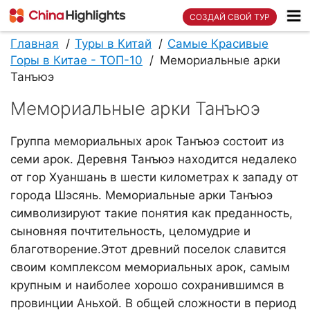
СОЗДАЙ СВОЙ ТУР
Главная
Туры в Китай
Самые Красивые
Горы в Китае - ТОП-10
Мемориальные арки
Танъюэ
Мемориальные арки Танъюэ
Группа мемориальных арок Танъюэ состоит из
семи арок. Деревня Танъюэ находится недалеко
от гор Хуаншань в шести километрах к западу от
города Шэсянь. Мемориальные арки Танъюэ
символизируют такие понятия как преданность,
сыновняя почтительность, целомудрие и
благотворение.Этот древний поселок славится
своим комплексом мемориальных арок, самым
крупным и наиболее хорошо сохранившимся в
провинции Аньхой. В общей сложности в период