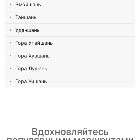
Эмэйшань
Тайшань
Уданшань
Гора Утайшань
Гора Хуашань
Гора Лушань
Гора Уишань
Вдохновляйтесь
популярными маршрутами