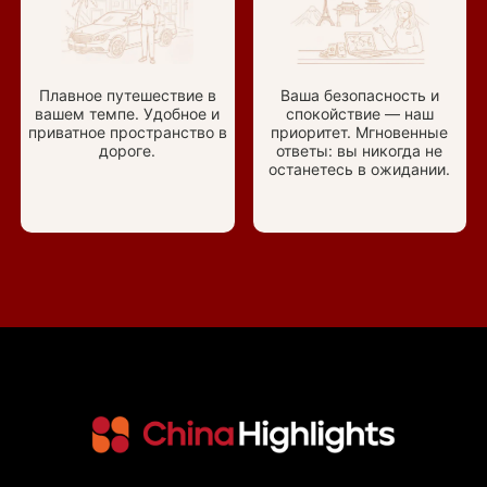
Плавное путешествие в
Ваша безопасность и
вашем темпе. Удобное и
спокойствие — наш
приватное пространство в
приоритет. Мгновенные
дороге.
ответы: вы никогда не
останетесь в ожидании.