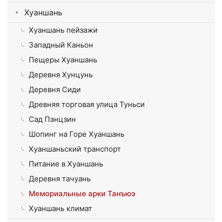
Хуаншань
Хуаншань пейзажи
Западный Каньон
Пещеры Хуаншань
Деревня Хунцунь
Деревня Сиди
Древняя торговая улица Туньси
Сад Пэнцзин
Шопинг на Горе Хуаншань
Хуаншаньский транспорт
Питание в Хуаншань
Деревня тачуань
Мемориальные арки Танъюэ
Хуаншань климат