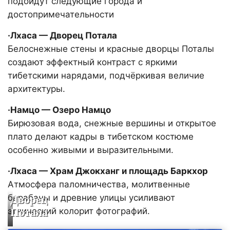
подойдут следующие города и
достопримечательности
·Лхаса — Дворец Потала
Белоснежные стены и красные дворцы Поталы
создают эффектный контраст с яркими
тибетскими нарядами, подчёркивая величие
архитектуры.
·Намцо — Озеро Намцо
Бирюзовая вода, снежные вершины и открытое
плато делают кадры в тибетском костюме
особенно живыми и выразительными.
·Лхаса — Храм Джокханг и площадь Баркхор
Атмосфера паломничества, молитвенные
барабаны и древние улицы усиливают
Дворец
этнический колорит фотографий.
Потала