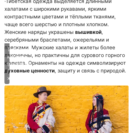
·Тибетская одежда выделяется длинными
халатами с широкими рукавами, яркими
контрастными цветами и тёплыми тканями,
чаще всего шерстью и плотным хлопком.
Женские наряды украшены
вышивкой
,
серебряными браслетами, ожерельями и
поясками. Мужские халаты и жилеты более
Тибетский
лаконичны, но практичны для сурового горного
костюм
климата. Орнаменты на одежде символизируют
(мужской
духовные ценности
, защиту и связь с природой.
/
женский)