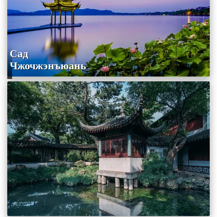
Сад
Чжочжэнъюань