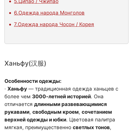
5.Ципао / Чжипао
6.Одежда народа Монголов
7.Одежда народа Чосон / Корея
Ханьфу(汉服)
Особенности одежды:
·
Ханьфу
— традиционная одежда ханьцев с
более чем
3000-летней историей
. Она
отличается
длинными развевающимися
рукавами
,
свободным кроем
,
сочетанием
верхней одежды и юбки
. Цветовая палитра
мягкая, преимущественно
светлых тонов
,