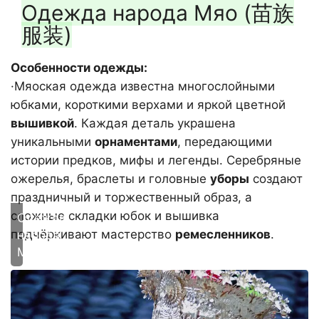
Одежда народа Мяо (苗族
服装)
Особенности одежды:
·Мяоская одежда известна многослойными
юбками, короткими верхами и яркой цветной
вышивкой
. Каждая деталь украшена
уникальными
орнаментами
, передающими
истории предков, мифы и легенды. Серебряные
ожерелья, браслеты и головные
уборы
создают
праздничный и торжественный образ, а
сложные складки юбок и вышивка
Одежда
подчёркивают мастерство
ремесленников
.
народа
Мяо