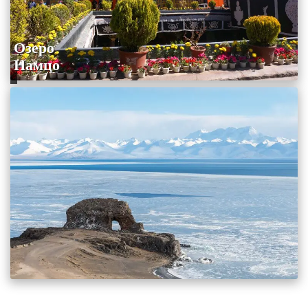
Озеро
Намцо