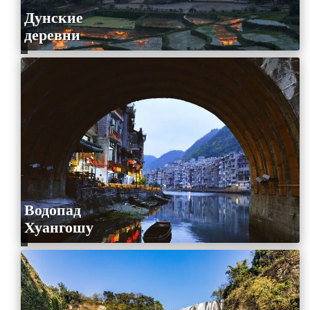
Дунские
деревни
Водопад
Хуангошу