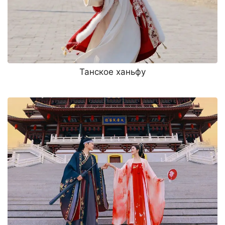
Танское ханьфу