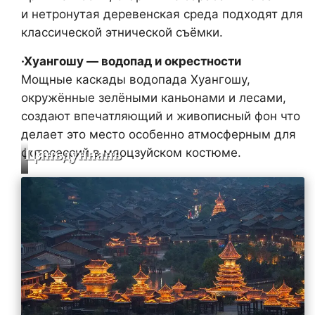
и нетронутая деревенская среда подходят для
классической этнической съёмки.
·Хуангошу — водопад и окрестности
Мощные каскады водопада Хуангошу,
окружённые зелёными каньонами и лесами,
создают впечатляющий и живописный фон что
делает это место особенно атмосферным для
фотосессий в мяoцзуйском костюме.
Цяньдуннань