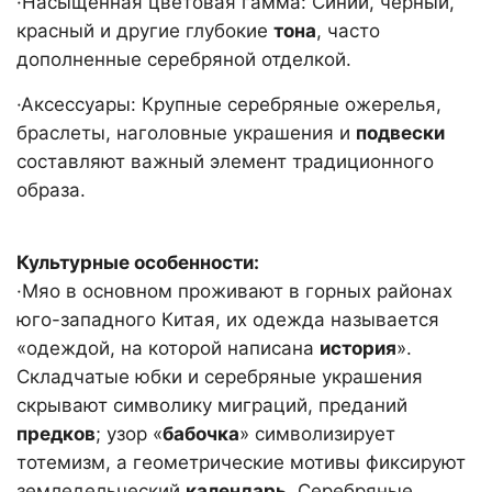
·Насыщенная цветовая гамма: Синий, чёрный,
красный и другие глубокие
тона
, часто
дополненные серебряной отделкой.
·Аксессуары: Крупные серебряные ожерелья,
браслеты, наголовные украшения и
подвески
составляют важный элемент традиционного
образа.
Культурные особенности:
·Мяо в основном проживают в горных районах
юго-западного Китая, их одежда называется
«одеждой, на которой написана
история
».
Складчатые юбки и серебряные украшения
скрывают символику миграций, преданий
предков
; узор «
бабочка
» символизирует
тотемизм, а геометрические мотивы фиксируют
земледельческий
календарь
. Серебряные