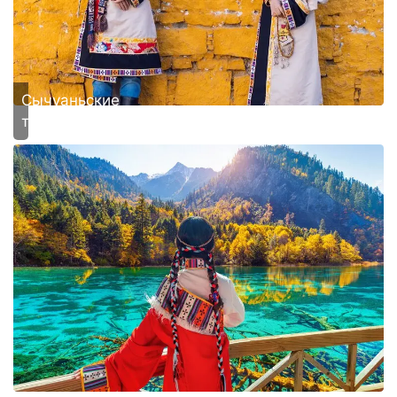
Сычуаньские
тибетцы