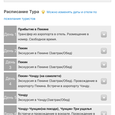
Расписание Тура
Можно изменять даты и отели по
пожелания туристов
Прибытие в Пекине
День 1
Трансфер из аэропорта в отель. Размещение в
номер. Свободное время.
Пекин
День 2
Экскурсия в Пекине (Завтрак/Обед)
День
Пекин
3
Экскурсия в Пекине (Завтрак/Обед)
Пекин-Чэнду (на самолете)
День
Экскурсия в Пекине (Завтрак/Обед). Провождение в
4
аэропорту Пекина. Встречи в аэропорту Чэнду.
Чэнду
День 5
Экскурсия в Чэнду(Завтрак/Обед)
Чэнду-Чунцин(на поезде), Чунцин-Три ущелья
День 6
Встречи и провождение в вокзале. Провождение в