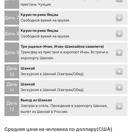
пристань Чунцин
Круиз по реке Янцзы
День 7
Свободное время на круизе.
Круиз по реке Янцзы
День 8
Свободное время на круизе.
Три ущелья-Ичан, Ичан-Шанхай(на самолете)
День 9
Трансфер из пристаня в аэропорт Ичан. Встречи в
аэропорту Шанхая.
День
Шанхай
10
Экскурсия в Шанхай (Завтрак/Обед).
День
Шанхай
11
Экскурсия в Шанхай (Завтрак/Обед).
Выезд из Шанхая
День
Завтрак в отель. Прождение в аэропорту Шанхая,
12
вылет из Шанхай в Россию.
Средняя цена на человека по доллару(США)