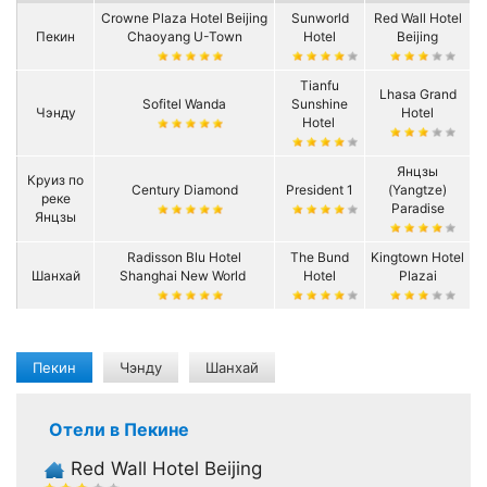
Crowne Plaza Hotel Beijing
Sunworld
Red Wall Hotel
Пекин
Chaoyang U-Town
Hotel
Beijing
Tianfu
Lhasa Grand
Sofitel Wanda
Sunshine
Чэнду
Hotel
Hotel
Янцзы
Круиз по
Century Diamond
President 1
(Yangtze)
реке
Paradise
Янцзы
Radisson Blu Hotel
The Bund
Kingtown Hotel
Шанхай
Shanghai New World
Hotel
Plazai
Пекин
Чэнду
Шанхай
Отели в Пекине
Red Wall Hotel Beijing