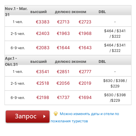
Nov.1 - Mar.
высший
делюкс
эконом
DBL
31
€3383
€2713
€2723
1 чел.
-
$464 / $341
€2403
€1963
€1968
2-5 чел.
/ $222
$464 / $341
€2083
€1644
€1643
6-9 чел.
/ $222
Apr.1 -
высший
делюкс
эконом
DBL
Okt.31
€3541
€2851
€2777
1 чел.
-
$630 / $398 /
€2518
€2056
€2019
2-5 чел.
$229
$630 / $398
€2198
€1737
€1694
6-9 чел.
/$229
Можно изменять даты и отели по
пожелания туристов