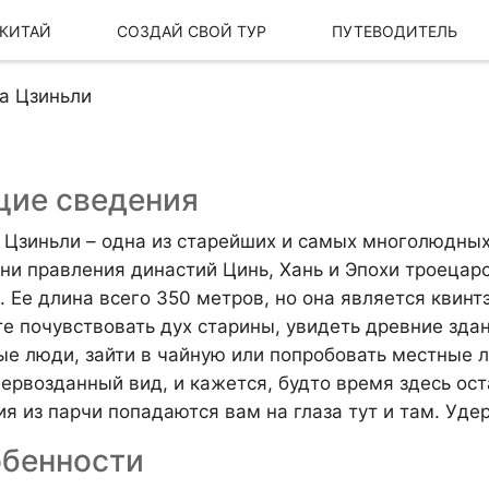
 КИТАЙ
СОЗДАЙ СВОЙ ТУР
ПУТЕВОДИТЕЛЬ
а Цзиньли
ие сведения
 Цзиньли – одна из старейших и самых многолюдных
ни правления династий Цинь, Хань и Эпохи троецарс
. Ее длина всего 350 метров, но она является квинт
е почувствовать дух старины, увидеть древние здан
ые люди, зайти в чайную или попробовать местные 
Наша История
Наш бренд
первозданный вид, и кажется, будто время здесь ост
ия из парчи попадаются вам на глаза тут и там. Уде
бенности