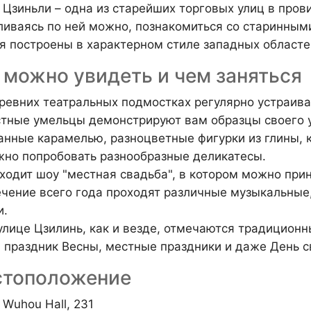
 Цзиньли – одна из старейших торговых улиц в прови
ливаясь по ней можно, познакомиться со старинным
я построены в характерном стиле западных областе
 можно увидеть и чем заняться
древних театральных подмостках регулярно устраива
стные умельцы демонстрируют вам образцы своего у
анные карамелью, разноцветные фигурки из глины, к
жно попробовать разнообразные деликатесы.
оходит шоу "местная свадьба", в котором можно прин
течение всего года проходят различные музыкальные
и.
 улице Цзилинь, как и везде, отмечаются традицион
, праздник Весны, местные праздники и даже День с
тоположение
 Wuhou Hall, 231