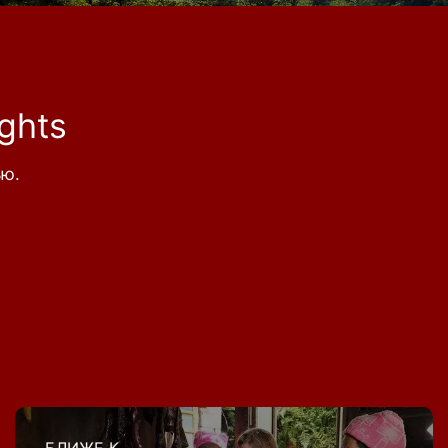
ghts
ью.