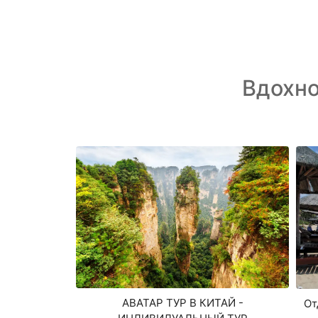
Вдохн
АВАТАР ТУР В КИТАЙ -
От