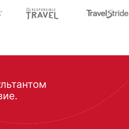
ультантом
вие.