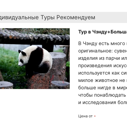
дивидуальные Туры Рекомендуем
Тур в Чэнду+Больша
В Чэнду есть много
оригинальное: суве
изделия из парчи и
произведения искус
используется как с
милое животное не 
больше нигде в мир
чтобы понаблюдать 
и исследования бол
-
Цена от