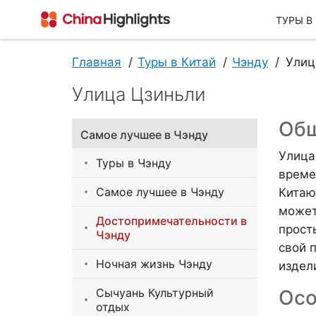
ТУРЫ В
Главная
Туры в Китай
Чэнду
Улиц
Улица Цзиньли
О Нас
Общ
Самое лучшее в Чэнду
Улица
Туры в Чэнду
време
Самое лучшее в Чэнду
Китаю
может
Достопримечательности в
прост
Чэнду
О China Highlights
свой 
Ночная жизнь Чэнду
издел
Сычуань Культурный
Осо
отдых