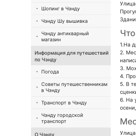
Улица
Шопинг в Чэнду
Прогу
Здани
Чэнду Шу вышивка
Что
Чэнду антикварный
магазин
1.На 
2. Ме
Информация для путешествий
по Чэнду
напис
3. Мо
Погода
4. Пр
Советы путешественникам
5. В 
в Чэнду
сценк
6. На
Транспорт в Чэнду
осени
Чэнду городской
Мес
транспорт
Улица
О Чэнду