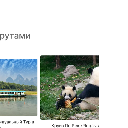
рутами
идуальный Тур в
Круиз По Реке Янцзы и Панды