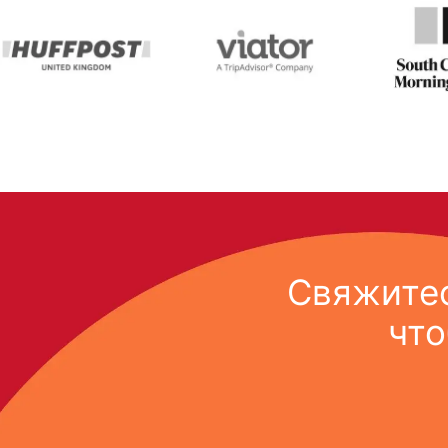
Свяжитес
что