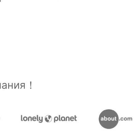
й
знания！