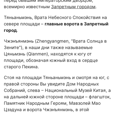
перед бывшим императорским дворцом,
всемирно известным
Запретным городом
.
Тяньаньмэнь, Врата Небесного Спокойствия на
севере площади –
главные ворота в Запретный
город
.
Чжэнъянмэнь (Zhengyangmen, "Врата Солнца в
Зените"), в наши дни также называемые
Цяньмэнь (Qianmen), находятся к югу от
площади, обозначая южный вход в сердце
старого Пекина.
Стоя на площади Тяньаньмэнь и смотря на юг, с
правой стороны Вы увидите Дом Народных
Собраний, слева – Национальный Музей Китая, а
на дальней южной стороне площади – флагшток,
Памятник Народным Героям, Мавзолей Мао
Цзэдуна и ворота Чжэнъянмэнь, в этой