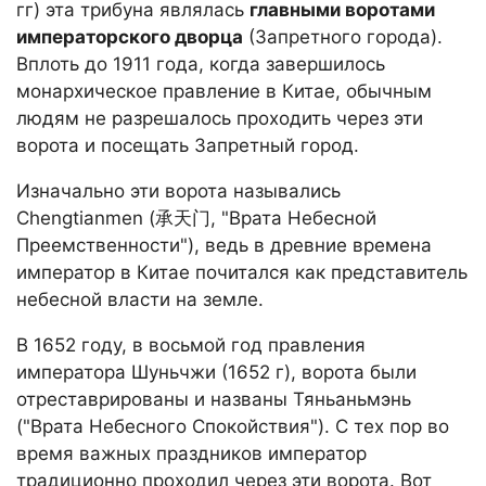
гг) эта трибуна являлась
главными воротами
императорского дворца
(Запретного города).
Вплоть до 1911 года, когда завершилось
монархическое правление в Китае, обычным
людям не разрешалось проходить через эти
ворота и посещать Запретный город.
Изначально эти ворота назывались
Chengtianmen (承天门, "Врата Небесной
Преемственности"), ведь в древние времена
император в Китае почитался как представитель
небесной власти на земле.
В 1652 году, в восьмой год правления
императора Шуньчжи (1652 г), ворота были
отреставрированы и названы Тяньаньмэнь
("Врата Небесного Спокойствия"). С тех пор во
время важных праздников император
традиционно проходил через эти ворота. Вот