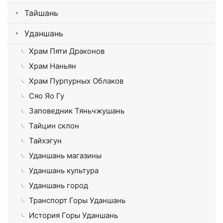
Тайшань
Уданшань
Храм Пяти Драконов
Храм Наньян
Храм Пурпурных Облаков
Сяо Яо Гу
Заповедник Тяньчжушань
Тайцин склон
Тайхэгун
Уданшань магазины
Уданшань культура
Уданшань город
Транспорт Горы Уданшань
История Горы Уданшань