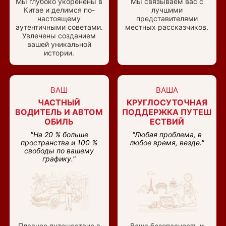
Мы глубоко укоренены в
Мы связываем вас с
Китае и делимся по-
лучшими
настоящему
представителями
аутентичными советами.
местных рассказчиков.
Увлечены созданием
вашей уникальной
истории.
ВАШ
ВАША
ЧАСТНЫЙ
КРУГЛОСУТОЧНАЯ
ВОДИТЕЛЬ И АВТОМ
ПОДДЕРЖКА ПУТЕШ
ОБИЛЬ
ЕСТВИЙ
"На 20 % больше
"Любая проблема, в
пространства и 100 %
любое время, везде."
свободы по вашему
графику."
Плавное путешествие в
Ваша безопасность и