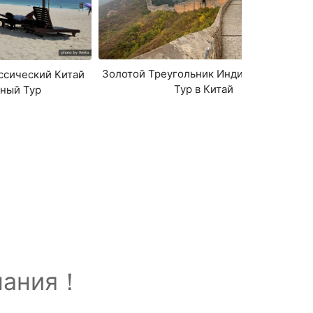
Золотой Треугольник Индивидуальный
ссический Китай
Тур в Китай
ный Тур
знания！