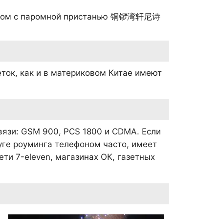
ядом с паромной пристанью
铜锣湾轩尼诗
еток, как и в материковом Китае имеют
язи: GSM 900, PCS 1800 и CDMA. Если
ге роуминга телефоном часто, имеет
ети 7-eleven, магазинах ОК, газетных