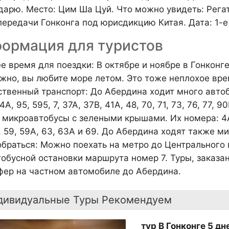
дарю. Место: Цим Ша Цуй. Что можно увидеть: Рега
передачи Гонконга под юрисдикцию Китая. Дата: 1-е
ормация для туристов
е время для поездки: В октябре и ноябре в Гонконге
жно, вы любите море летом. Это тоже неплохое вр
твенный транспорт: До Абердина ходит много автобус
4A, 95, 595, 7, 37A, 37B, 41A, 48, 70, 71, 73, 76, 77, 9
микроавтобусы с зелеными крышами. Их номера: 4A, 4
8, 59, 59A, 63, 63A и 69. До Абердина ходят также 
обраться: Можно поехать на метро до Центрального 
тобусной остановки маршрута номер 7. Туры, заказа
фер на частном автомобиле до Абердина.
дивидуальные Туры Рекомендуем
тур В Гонконге 5 дн