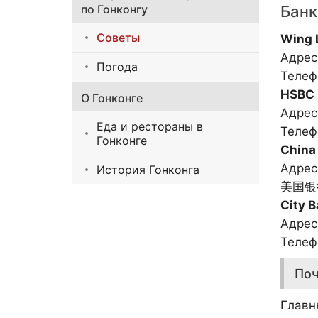
по Гонконгу
Банк
Советы
Wing 
Адрес
Погода
Телеф
HSBC
О Гонконге
Адре
Еда и рестораны в
Телеф
Гонконге
China
Адрес
История Гонконга
美国银
City
Адре
Телеф
Поч
Главн