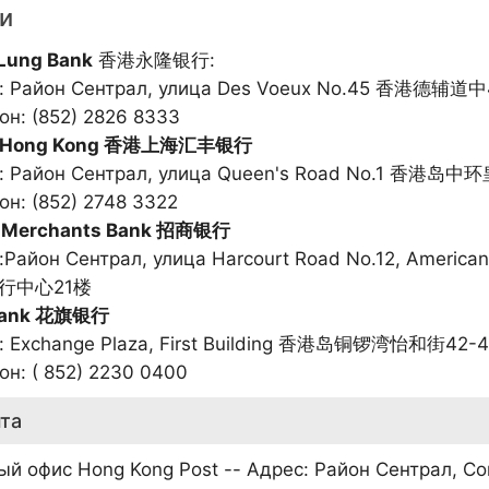
и
Lung Bank
香港永隆银行:
: Район Сентрал, улица Des Voeux No.45 香港德辅道
он: (852) 2826 8333
 Hong Kong 香港上海汇丰银行
с: Район Сентрал, улица Queen's Road No.1
он: (852) 2748 3322
 Merchants Bank 招商银行
:Район Сентрал, улица Harcourt Road No.12, Amer
行中心21楼
 Bank 花旗银行
с: Exchange Plaza, First Building 香港岛铜锣湾怡
он: ( 852) 2230 0400
та
ый офис Hong Kong Post -- Адрес: Район Сентрал, Co