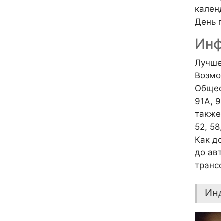
кален
День 
Инф
Лучше
Возмо
Общес
91A, 9
также 
52, 5
Как д
до ав
транс
Ин