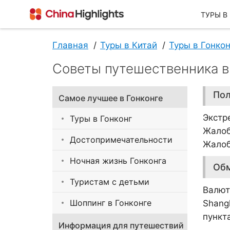
ТУРЫ В
Главная
Туры в Китай
Туры в Гонко
Советы путешественника в
О Нас
Пол
Самое лучшее в Гонконге
Экстр
Туры в Гонконг
Жалоб
Достопримечательности
Жалоб
Ночная жизнь Гонконга
Об
О China Highlights
Туристам с детьми
Валют
Шоппинг в Гонконге
Shang
пункта
Информация для путешествий