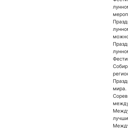
лунно
мероп
Празд
лунно
можно
Празд
лунно
Фести
Собир
регио
Празд
мира.
Сорев
между
Между
лучши
Между