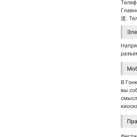
Телефо
Главн
道
. Те
Эле
Напря
разъе
Мо
В Гон
вы со
смысл
киоска
Пра
Фести