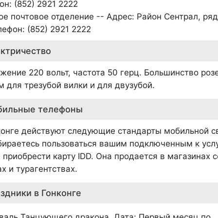
н: (852) 2921 2222
ое почтовое отделение -- Адрес: Район Сентрал, р
лефон: (852) 2921 2222
ктричество
жение 220 вольт, частота 50 герц. Большинство роз
м для трезубой вилки и для двузубой.
бильные телефоны
конге действуют следующие стандарты мобильной св
бираетесь пользоваться вашим подключенным к услу
 приобрести карту IDD. Она продается в магазинах с
х и турагентствах.
здники в Гонконге
валь Танцующего дракона. Дата: Первый месяц по