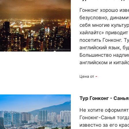
Гонконг хорошо изве
безусловно, динами
себя многие культур
хайлайтс» приводит
посетить Гонконг. Т
английский язык, бу
Большинство надпис
английском и китай
-
Цена от
Тур Гонконг - Санья
Не хотите оформлять
Гонокнг-Санья тогд
известно за его кра