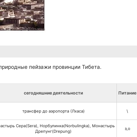
 природные пейзажи провинции Тибета.
сегодняшние деятельности
Питание
трансфер до аэропорта (Лхаса)
\
астырь Сера(Sera), Норбулинка(Norbulingka), Монастырь
з,о
Дрепунг(Drepung)