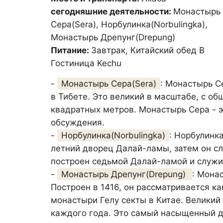
сегодняшние деятельности:
Монастырь
Сера(Sera), Норбулинка(Norbulingka),
Монастырь Дрепунг(Drepung)
Питание:
Завтрак, Китайский обед В
Гостиница Kechu
-
Монастырь Сера(Sera)
: Монастырь С
в Тибете. Это великий в масштабе, с о
квадратных метров. Монастырь Сера - 
обсуждения.
-
Норбулинка(Norbulingka)
: Норбулинк
летний дворец Далай-ламы, затем он с
построен седьмой Далай-ламой и служи
-
Монастырь Дрепунг(Drepung)
: Мона
Построен в 1416, он рассматривается к
монастыри Гелу секты в Китае. Великий
каждого года. Это самый насыщенный д