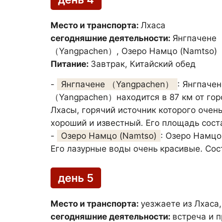
Место и транспорта:
Лхаса
сегодняшние деятельности:
Янгпачене
（Yangpachen）, Озеро Намцо (Namtso)
Питание:
Завтрак, Китайский обед
-
Янгпачене （Yangpachen）
: Янгпачен
（Yangpachen）находится в 87 км от гор
Лхасы, горячий источник которого очен
хороший и известный. Его площадь сост
-
Озеро Намцо (Namtso)
: Озеро Намцо
Его лазурные воды очень красивые. Сос
день 5
Место и транспорта:
уезжаете из Лхаса
сегодняшние деятельности:
встреча и 