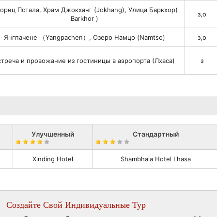
орец Потала, Храм Джокханг (Jokhang), Улица Баркхор(
з,о
Barkhor )
Янгпачене （Yangpachen）, Озеро Намцо (Namtso)
з,о
стреча и провожание из гостиницы в аэропорта (Лхаса)
з
Улучшенный
Стандартный
Xinding Hotel
Shambhala Hotel Lhasa
Создайте Свой Индивидуальные Тур