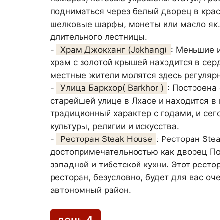
подниматься через белый дворец в кра
шелковые шарфы, монеты или масло як
длительного лестницы.
-
Храм Джокханг (Jokhang)
: Меньшие 
храм с золотой крышей находится в сер
местные жители молятся здесь регулярн
-
Улица Баркхор( Barkhor )
: Построена
старейшей улице в Лхасе и находится в 
традиционный характер с годами, и сег
культуры, религии и искусства.
-
Ресторан Steak House
: Ресторан Ste
достопримечательностью как дворец По
западной и тибетской кухни. Этот рест
ресторан, безусловно, будет для вас о
автономный район.
день 4