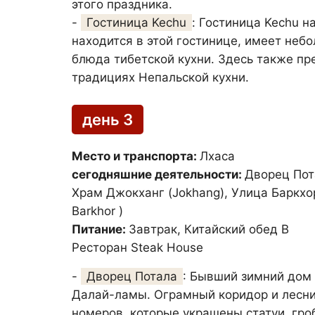
этого праздника.
-
Гостиница Kechu
: Гостиница Kechu н
находится в этой гостинице, имеет неб
блюда тибетской кухни. Здесь также пр
традициях Непальской кухни.
день 3
Место и транспорта:
Лхаса
сегодняшние деятельности:
Дворец Пот
Храм Джокханг (Jokhang), Улица Баркхо
Barkhor )
Питание:
Завтрак, Китайский обед В
Ресторан Steak House
-
Дворец Потала
: Бывший зимний дом
Далай-ламы. Ограмный коридор и лесни
номеров, которые украшены статуи, гро