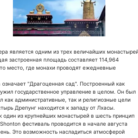
ера является одним из трех величайших монастыре
бщая застроенная площадь составляет 114,964
это место, где монахи проводят ежедневные
а означает "Драгоценная сад". Построенный как
лужил государственное управление в целом. Он был
л как административные, так и религиозные цели
стырь Дрепунг находится к западу от Лхасы.
ак один из крупнейших монастырей в шесть принцип
 Shonton фестиваль проводится в начале августа
ень. Это возможность насладиться атмосферой