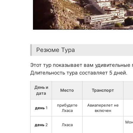
Резюме Тура
Этот тур показывает вам удивительные
Длительность тура составляет 5 дней.
День и
Место
Транспорт
дата
прибудете
Авиаперелет не
день
1
Лхаса
включен
Мон
день
2
Лхаса