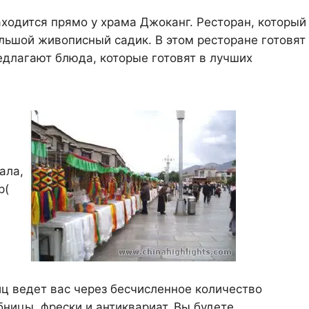
аходится прямо у храма Джоканг. Ресторан, который
ольшой живописный садик. В этом ресторане готовят
едлагают блюда, которые готовят в лучших
ала,
р(
ц ведет вас через бесчисленное количество
бницы, фрески и антиквариат. Вы будете