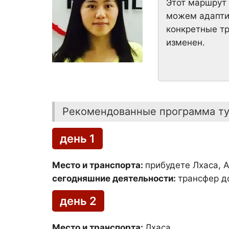
Этот маршрут 
можем адаптир
конкретные т
изменен.
Рекомендованные программа т
день 1
Место и транспорта:
прибудете Лхаса, 
сегодняшние деятельности:
трансфер д
день 2
Место и транспорта:
Лхаса