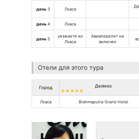
Дв
день
3
Лхаса
день
4
Лхаса
уезжаете из
Авиаперелет не
день
5
в
Лхаса
включен
Отели для этого тура
Делюкс
Город
Лхаса
Brahmaputra Grand Hotel