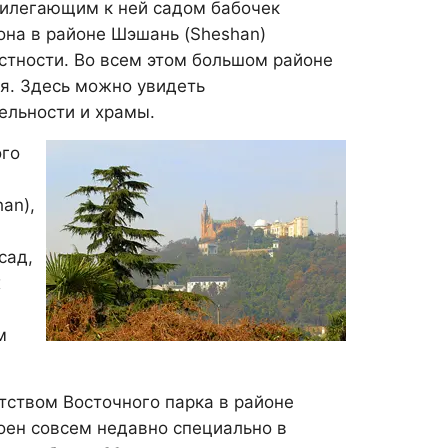
прилегающим к ней садом бабочек
она в районе Шэшань (Sheshan)
стности. Во всем этом большом районе
ия. Здесь можно увидеть
ельности и храмы.
ого
an),
сад,
х
)
м
тством Восточного парка в районе
оен совсем недавно специально в