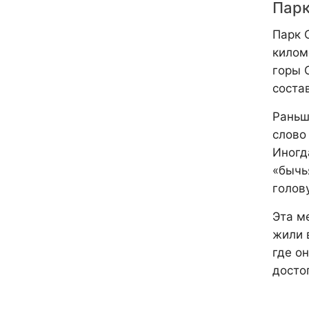
Парк
Парк 
килом
горы 
соста
Раньш
слово
Иногд
«бычь
голов
Эта м
жили в
где о
досто