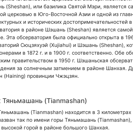
ь (Sheshan), или базилика Святой Мэри, является с
ой церковью в Юго-Восточной Азии и одной из глав
ектурных и исторических достопримечательностей в
ватория в районе Шэшань (Sheshan) является самой
ае. Эта обсерватория была официально открыта в 19
ваторий Сюцзяхуэй (Xujiahui) и Шэшань (Sheshan), 
онерами в 1872 г. и в 1900 г. соответственно. Обе 
ским правительством в 1950 г. Шэшаньская обсерват
дения за солнечным затмением в районе Шанхая. Др
н (Haining) провинции Чжэцзян.
 Тяньмашань (Tianmashan)
Тяньмашань (Tianmashan) находится в 3 километрах 
назван так по имени горы Тяньмашань (Tianmashan),
 высокой горой в районе большого Шанхая.