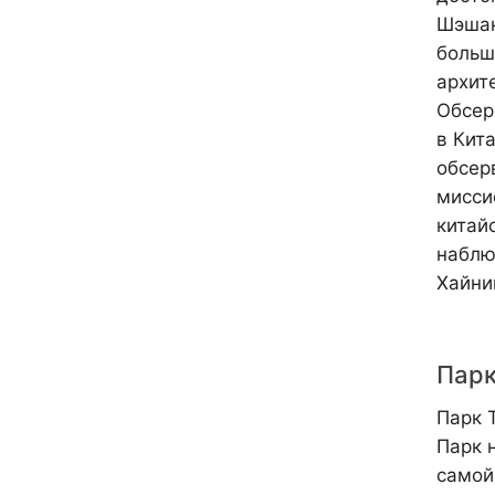
Шэшан
больш
архит
Обсер
в Кит
обсер
мисси
китай
наблю
Хайни
Парк
Парк 
Парк 
самой