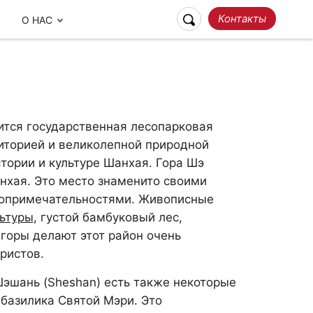
Контакты
О НАС
ится государственная лесопарковая
риторией и великолепной природной
тории и культуре Шанхая. Гора Шэ
нхая. Это место знаменито своими
топримечательностями. Живописные
льтуры
, густой бамбуковый лес,
Ответственное
горы делают этот район очень
Наши отзывы
Путешествие
ристов.
эшань (Sheshan) есть также некоторые
 базилика Святой Мэри. Это