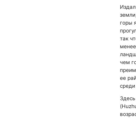
Издал
земли
горы 
прогу
так чт
менее
ландш
чем г
преим
ее ра
среди
Здесь
(Huzh
возра