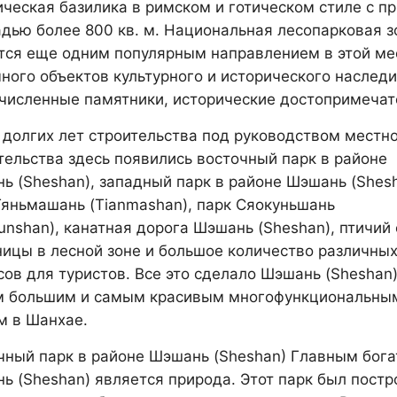
ическая базилика в римском и готическом стиле с 
дью более 800 кв. м. Национальная лесопарковая з
тся еще одним популярным направлением в этой ме
много объектов культурного и исторического наслед
численные памятники, исторические достопримечат
 долгих лет строительства под руководством местн
тельства здесь появились восточный парк в районе
ь (Sheshan), западный парк в районе Шэшань (Shesh
Тяньмашань (Tianmashan), парк Сяокуньшань
unshan), канатная дорога Шэшань (Sheshan), птичий 
ницы в лесной зоне и большое количество различны
сов для туристов. Все это сделало Шэшань (Sheshan
 большим и самым красивым многофункциональны
м в Шанхае.
чный парк в районе Шэшань (Sheshan) Главным бога
ь (Sheshan) является природа. Этот парк был постр