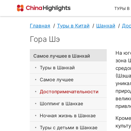
ТУРЫ В
Главная
Туры в Китай
Шанхай
Дос
Гора Шэ
О Нас
На юг
Самое лучшее в Шанхай
зона 
Туры в Шанхай
средо
(Шэша
Самое лучшее
уника
приро
Достопримечательности
велик
О China Highlights
Шоппинг в Шанхае
привл
Ночная жизнь в Шанхае
Кроме
культ
Туры с детьми в Шанхае