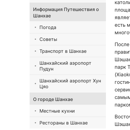
катол
Информация Путешествия о
площа
Шанхае
являе
есть 
Погода
много
Советы
После
Транспорт в Шанхае
прави
Шэшан
Шанхайский аэропорт
парк 
Пудун
(Xiaok
Шанхайский аэропорт Хун
гости
Цяо
серви
самым
О городе Шанхае
парко
Местные кухни
Восто
Рестораны в Шанхае
Шэшан