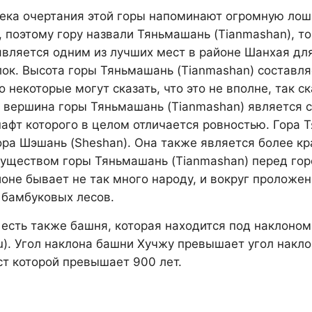
ека очертания этой горы напоминают огромную лошад
, поэтому гору назвали Тяньмашань (Tianmashan), то
является одним из лучших мест в районе Шанхая дл
лок. Высота горы Тяньмашань (Tianmashan) составля
о некоторые могут сказать, что это не вполне, так ск
 вершина горы Тяньмашань (Tianmashan) является с
афт которого в целом отличается ровностью. Гора 
ора Шэшань (Sheshan). Она также является более кр
уществом горы Тяньмашань (Tianmashan) перед горо
йоне бывает не так много народу, и вокруг пролож
 бамбуковых лесов.
 есть также башня, которая находится под наклоном
u). Угол наклона башни Хучжу превышает угол накл
ст которой превышает 900 лет.