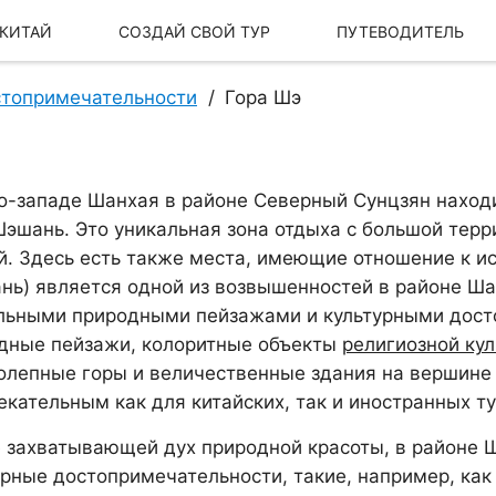
 КИТАЙ
СОЗДАЙ СВОЙ ТУР
ПУТЕВОДИТЕЛЬ
топримечательности
Гора Шэ
о-западе Шанхая в районе Северный Сунцзян наход
Шэшань. Это уникальная зона отдыха с большой тер
й. Здесь есть также места, имеющие отношение к ис
нь) является одной из возвышенностей в районе Ша
льными природными пейзажами и культурными дос
дные пейзажи, колоритные объекты
религиозной ку
олепные горы и величественные здания на вершине 
Наша История
Наш бренд
екательным как для китайских, так и иностранных ту
 захватывающей дух природной красоты, в районе Ш
урные достопримечательности, такие, например, как