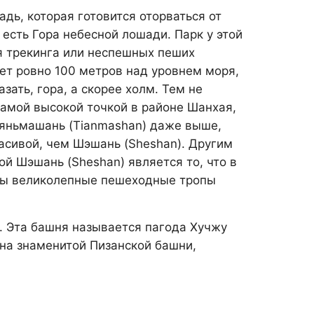
ь, которая готовится оторваться от
 есть Гора небесной лошади. Парк у этой
я трекинга или неспешных пеших
ет ровно 100 метров над уровнем моря,
азать, гора, а скорее холм. Тем не
амой высокой точкой в районе Шанхая,
Тяньмашань (Tianmashan) даже выше,
асивой, чем Шэшань (Sheshan). Другим
й Шэшань (Sheshan) является то, что в
ены великолепные пешеходные тропы
. Эта башня называется пагода Хучжу
она знаменитой Пизанской башни,