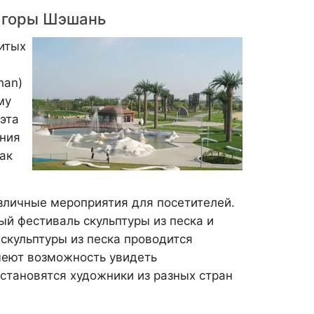
е горы Шэшань
итых
han)
му
эта
ения
как
зличные мероприятия для посетителей.
 фестиваль скульптуры из песка и
скульптуры из песка проводится
имеют возможность увидеть
становятся художники из разных стран