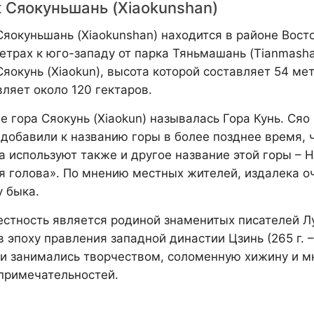
 Сяокуньшань (Xiaokunshan)
Сяокуньшань (Xiaokunshan) находится в районе Восто
етрах к юго-западу от парка Тяньмашань (Tianmasha
Сяокунь (Xiaokun), высота которой составляет 54 м
вляет около 120 гектаров.
е гора Сяокунь (Xiaokun) называлась Гора Кунь. Сяо
 добавили к названию горы в более позднее время, ч
а используют также и другое название этой горы – Ню
я голова». По мнению местных жителей, издалека о
у быка.
естность является родиной знаменитых писателей Лу Ц
 эпоху правления западной династии Цзинь (265 г. –
ни занимались творчеством, соломенную хижину и м
примечательностей.