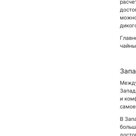
расче
досто
можно
диког
Главн
чайны
Запа
Между
Запад
и ком
самое
В Зап
больш
досто