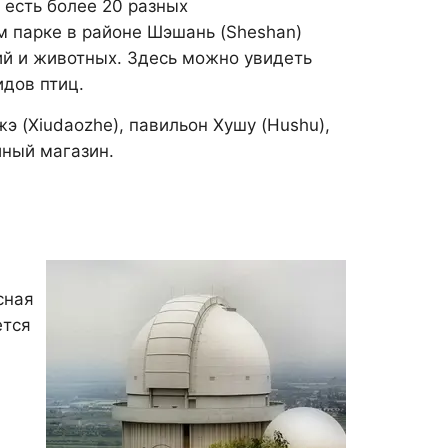
 есть более 20 разных
м парке в районе Шэшань (Sheshan)
й и животных. Здесь можно увидеть
идов птиц.
 (Xiudaozhe), павильон Хушу (Hushu),
йный магазин.
сная
ется