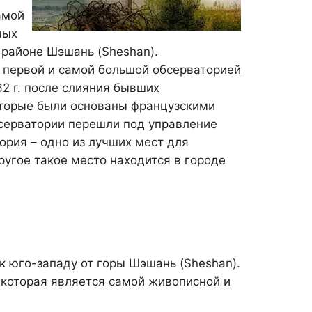
амой
ных
 районе Шэшань (Sheshan).
 первой и самой большой обсерваторией
62 г. после слияния бывших
которые были основаны французскими
обсерватории перешли под управление
ория – одно из лучших мест для
угое такое место находится в городе
к юго-западу от горы Шэшань (Sheshan).
 которая является самой живописной и