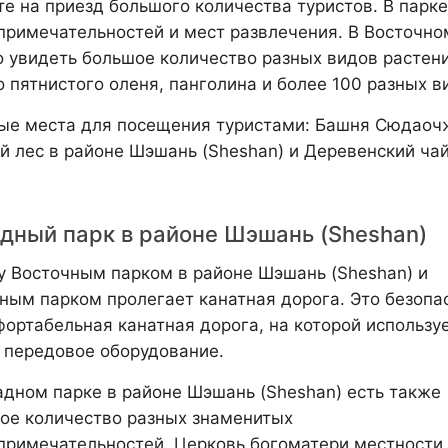
те на приезд большого количества туристов. В парке
примечательностей и мест развлечения. В Восточно
 увидеть большое количество разных видов растени
о пятнистого оленя, панголина и более 100 разных в
ые места для посещения туристами: Башня Сюдаочжэ
й лес в районе Шэшань (Sheshan) и Деревенский ча
дный парк в районе Шэшань (Sheshan)
 Восточным парком в районе Шэшань (Sheshan) и
ным парком пролегает канатная дорога. Это безопа
фортабельная канатная дорога, на которой использу
 передовое оборудование.
адном парке в районе Шэшань (Sheshan) есть также
ое количество разных знаменитых
примечательностей. Церковь богоматери местности