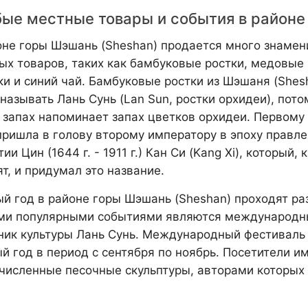
ые местные товары и события в район
оне горы Шэшань (Sheshan) продается много знамен
ых товаров, таких как бамбуковые ростки, медовые
ки и синий чай. Бамбуковые ростки из Шэшаня (Shes
называть Лань Сунь (Lan Sun, ростки орхидеи), пото
х запах напоминает запах цветков орхидеи. Первому 
пришла в голову второму императору в эпоху правл
ии Цин (1644 г. - 1911 г.) Кан Си (Kang Xi), который, 
т, и придумал это название.
й год в районе горы Шэшань (Sheshan) проходят ра
и популярными событиями являются международный
ник культуры Лань Сунь. Международный фестиваль 
й год в период с сентября по ноябрь. Посетители 
численные песочные скульптуры, авторами которых 