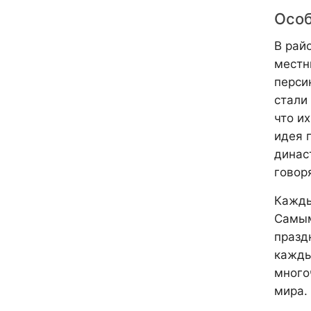
Особ
В рай
местн
перси
стали 
что и
идея 
династ
говоря
Кажды
Самым
празд
кажды
много
мира.