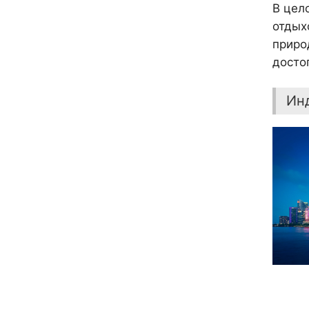
В цел
отдых
приро
досто
Ин