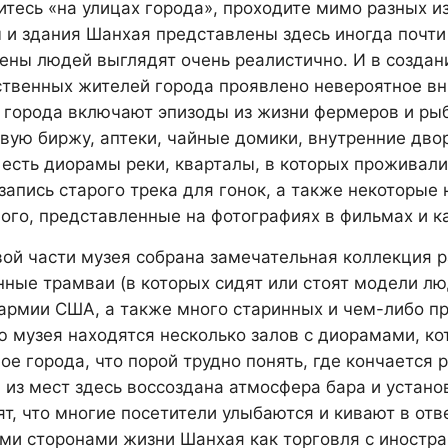
итесь «на улицах города», проходите мимо разных и
 и здания Шанхая представлены здесь иногда почти 
ены людей выглядят очень реалистично. И в создани
ственных жителей города проявлено невероятное в
 города включают эпизоды из жизни фермеров и рыб
вую биржу, аптеки, чайные домики, внутренние двор
 есть диорамы реки, кварталы, в которых проживали
запись старого трека для гонок, а также некоторые
ого, представленные на фотографиях в фильмах и к
вой части музея собрана замечательная коллекция р
нные трамваи (в которых сидят или стоят модели лю
армии США, а также много старинных и чем-либо п
ю музея находятся несколько залов с диорамами, к
ое города, что порой трудно понять, где кончается 
 из мест здесь воссоздана атмосфера бара и устано
ят, что многие посетители улыбаются и кивают в от
ими сторонами жизни Шанхая как торговля с иностра