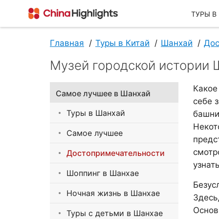
ТУРЫ В
Главная
Туры в Китай
Шанхай
Дос
Музей городской истории 
О Нас
Какое
Самое лучшее в Шанхай
себе 
Туры в Шанхай
башни
Некот
Самое лучшее
предс
смотр
Достопримечательности
узнат
О China Highlights
Шоппинг в Шанхае
Безус
Ночная жизнь в Шанхае
Здесь
Основ
Туры с детьми в Шанхае