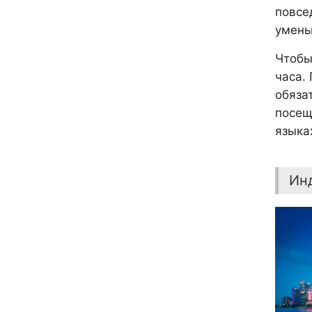
повсе
умень
Чтобы
часа.
обяза
посещ
языка
Ин