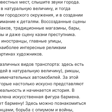
звестных мест, слышите звуки города.
в натуральную величину, и тогда
и городского окружения, и в создании
нимание к деталям. Воссозданные сцены
аков, традиционные магазины, бары,
ы и даже сцену казни преступника.
 иностранцы, главные улицы,
 наиболее интересные реликвии
артинах художников.
азличных видов транспорта: здесь есть
дей в натуральную величину), рикшы,
римечательных автомобилей. За этой
оторые настолько искусно представляют
реальность и начинается история. В
влена искусственная фигура бармена.
вет бармену! Здесь можно познакомиться
нцами, борьба с опиумом и войны,