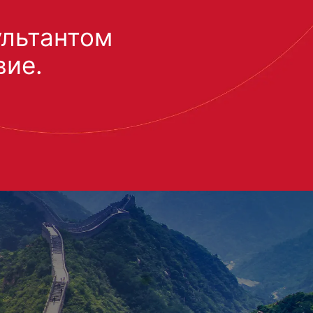
ультантом
вие.