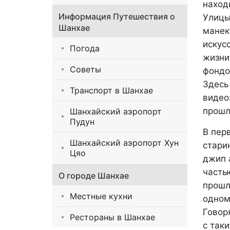
наход
Информация Путешествия о
Улицы
Шанхае
манек
искус
Погода
жизни
Советы
фондо
Здесь
Транспорт в Шанхае
видео
прошл
Шанхайский аэропорт
Пудун
В пер
Шанхайский аэропорт Хун
стари
Цяо
джип 
часть
О городе Шанхае
прошл
Местные кухни
одном
Говор
Рестораны в Шанхае
с так