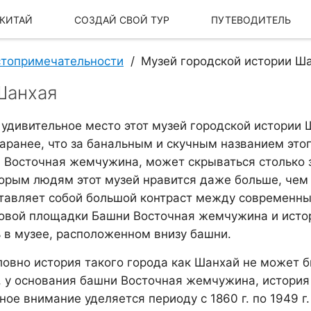
 КИТАЙ
СОЗДАЙ СВОЙ ТУР
ПУТЕВОДИТЕЛЬ
топримечательности
Музей городской истории Ш
Шанхая
 удивительное место этот музей городской истории 
заранее, что за банальным и скучным названием это
 Восточная жемчужина, может скрываться столько з
орым людям этот музей нравится даже больше, чем 
тавляет собой большой контраст между современны
овой площадки Башни Восточная жемчужина и истор
ь в музее, расположенном внизу башни.
Наша История
Наш бренд
ловно история такого города как Шанхай не может бы
, у основания башни Восточная жемчужина, история 
ное внимание уделяется периоду с 1860 г. по 1949 г