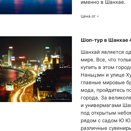
именно в Шанхае.
-
Цена от
Шоп-тур в Шанхае 4
Шанхай является о
мире. Все, что тол
купить в этом город
Наньцзин и улице Х
главные мировые бр
мода, пройдитесь 
города. За великол
и универмагами Ша
под открытым небом
рядом с садом Ю Юа
различные сувениры