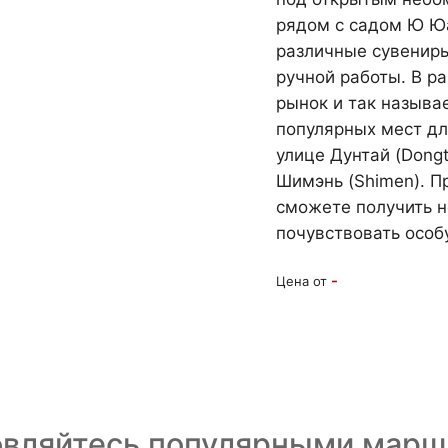
рядом с садом Ю Юа
различные сувениры
ручной работы. В р
рынок и так называ
популярных мест дл
улице Дунтай (Dongt
Шимэнь (Shimen). П
сможете получить 
почувствовать особ
-
Цена от
овляйтесь популярными марш