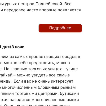
льтурных центров Поднебесной. Все
и передовое часто впервые появляется
Подробнее
 дня/3 ночи
дним из самых процветающих городов в
ько можно себе представить, можно
е. На главных торговых улицах – улице
уайхай – можно увидеть все самые
енды. Если вас не очень интересует
по многочисленным блошиным рынкам
епными торговыми центрами, бутиками
нхая находятся многочисленные рынки
. Один из таких рынков находится