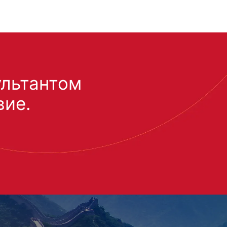
ультантом
вие.