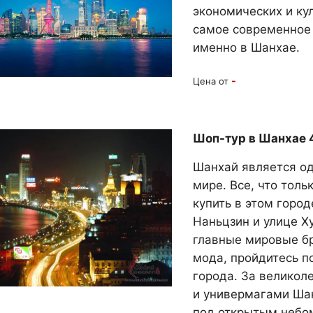
экономических и ку
самое современное 
именно в Шанхае.
-
Цена от
Шоп-тур в Шанхае 4
Шанхай является о
мире. Все, что тол
купить в этом город
Наньцзин и улице Х
главные мировые бр
мода, пройдитесь 
города. За великол
и универмагами Ша
под открытым небом