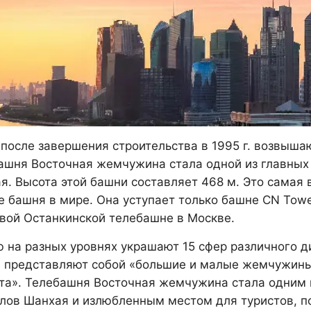
 после завершения строительства в 1995 г. возвыш
ашня Восточная жемчужина стала одной из главных
я. Высота этой башни составляет 468 м. Это самая 
е башня в мире. Она уступает только башне CN Towe
вой Останкинской телебашне в Москве.
 на разных уровнях украшают 15 сфер различного д
 представляют собой «большие и малые жемчужины,
та». Телебашня Восточная жемчужина стала одним 
лов Шанхая и излюбленным местом для туристов, 