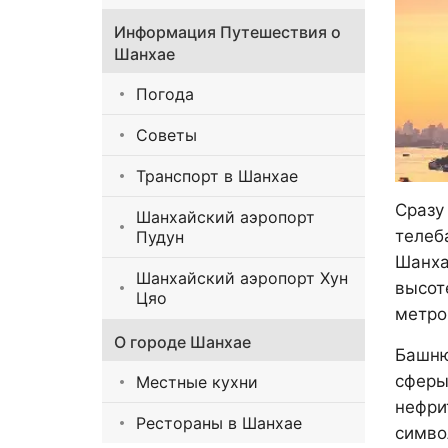
Информация Путешествия о
Шанхае
Погода
Советы
Транспорт в Шанхае
Сразу
Шанхайский аэропорт
телеб
Пудун
Шанха
Шанхайский аэропорт Хун
высот
Цяо
метро
О городе Шанхае
Башню
сферы
Местные кухни
нефри
Рестораны в Шанхае
симво