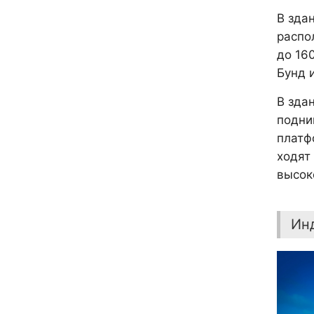
В зда
распо
до 16
Бунд 
В зда
подни
платф
ходят
высоко
Ин